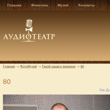
Главная
Фонотека
Музей
Контакты
Главная
→
ФотоМузей
→
Герой нашего времени
→
80
80
Лев Ду