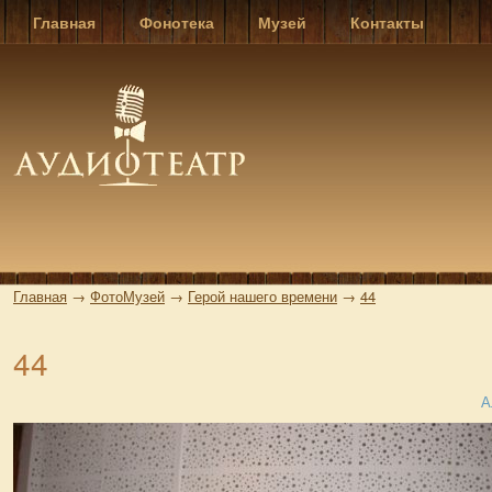
Главная
Фонотека
Музей
Контакты
Главная
→
ФотоМузей
→
Герой нашего времени
→
44
44
А