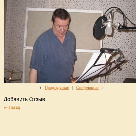
←
Предыдущая
|
Следующая
→
Добавить Отзыв
← Назад