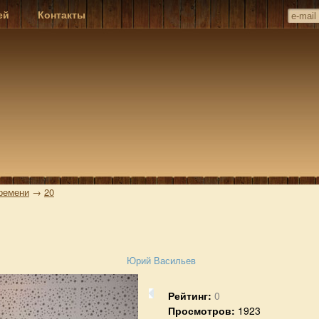
ей
Контакты
времени
→
20
Юрий Васильев
Рейтинг:
0
Просмотров:
1923