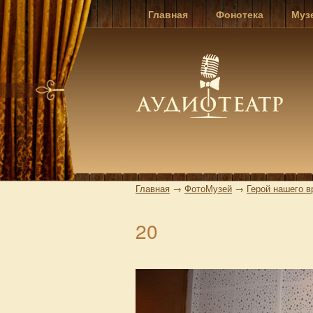
Главная
Фонотека
Муз
Главная
→
ФотоМузей
→
Герой нашего 
20