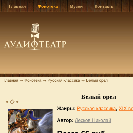
Главная
Фонотека
Музей
Контакты
Главная
→
Фонотека
→
Русская классика
→
Белый орел
Белый орел
Русская классика
XIX в
Жанры:
,
Лесков Николай
Автор: