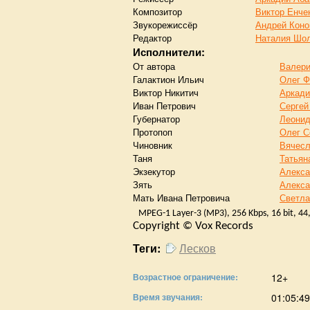
Композитор
Виктор Енче
Звукорежиссёр
Андрей Коно
Редактор
Наталия Шо
Исполнители:
От автора
Валери
Галактион Ильич
Олег Ф
Виктор Никитич
Аркади
Иван Петрович
Сергей
Губернатор
Леонид
Протопоп
Олег 
Чиновник
Вячес
Таня
Татьян
Экзекутор
Алекса
Зять
Алекса
Мать Ивана Петровича
Светла
MPEG-1 Layer-3 (MP3), 256 Kbps, 16 bit, 44
Copyright © Vox Records
Лесков
Теги:
Возрастное ограничение:
12+
Время звучания:
01:05:49