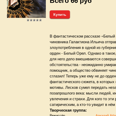
Всего 66 руб
Купить
В фантастическом рассказе «Белый 
чиновника Галактиона Ильича отпр
злоупотребления в одной из губерни
орден - Белый Орел. Однако в такое
для него дело вмешиваются соверш
обстоятельства - неожиданно умира
помощник, а общество обвиняет чинов
сглазил! Теперь уже ему не до орден
фантастического сюжета, в которых
мотивы. Лесков сумел передать не
позапрошлого века: мысли людей, и
увлечения и страхи. Для кого то эт
сатирическим, а кто-то увидит в нё
Творческая группа:
Режиссёр
Аркадий Аба